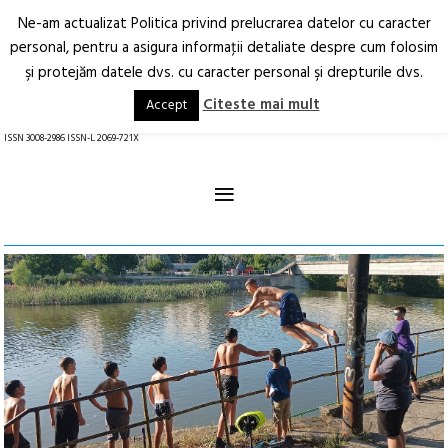
Ne-am actualizat Politica privind prelucrarea datelor cu caracter
Deschide
RO
EN
personal, pentru a asigura informaţii detaliate despre cum folosim
şi protejăm datele dvs. cu caracter personal şi drepturile dvs.
Arhitectură.
Oraș.
Societate.
Citeste mai mult
Accept
revistă online
ISSN 3008-2986 ISSN-L 2069-721X
≡