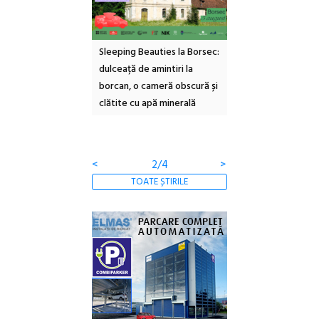
ul Cinemascop
Sleeping Beauties la Borsec:
Festivalul Strada
 Eforie Sud cu a IX-a
dulceață de amintiri la
Armenească #10: c
borcan, o cameră obscură și
ateliere și întâlniri 
clătite cu apă minerală
Botanică
<
2/4
>
TOATE ȘTIRILE