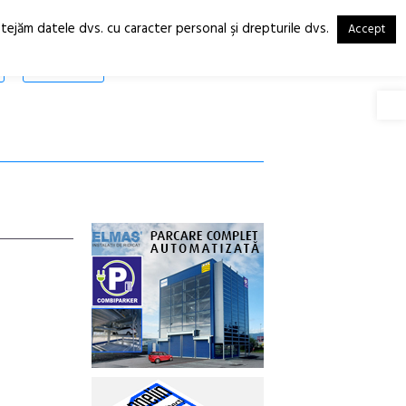
otejăm datele dvs. cu caracter personal şi drepturile dvs.
Accept
RO
EN
SHOP
Deschide