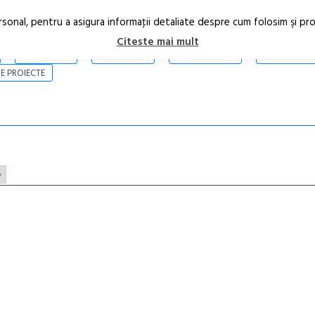
rsonal, pentru a asigura informaţii detaliate despre cum folosim şi pr
Citeste mai mult
ARTICOLE
STIRI
REVISTA PRINT
CONTACT
E PROIECTE
»