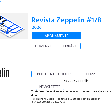
Revista Zeppelin #178
2026
ABONAMENTE
COMENZI
LIBRĂRII
POLITICA DE COOKIES
GDPR
© 2026 zeppelin
NEWSLETTER
Toate imaginile si textele de pe acest site sunt protejate de l
de autor
revista online Zeppelin, editată de SG Studio și echipa Zeppelin
ISSN 3008-2986 ISSN-L 2069-721X