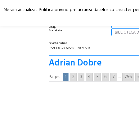
Ne-am actualizat Politica privind prelucrarea datelor cu caracter pe
Arhitectură.
NOI
Oraș.
Societate.
BIBLIOTECA D
revistă online
ISSN 3008-2986 ISSN-L 2069-721X
Adrian Dobre
Pages:
1
2
3
4
5
6
7
...
756