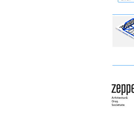
Arhitectură.
Oraș.
Societate.