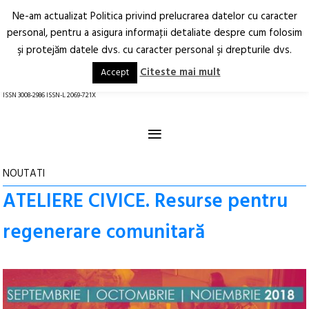
Ne-am actualizat Politica privind prelucrarea datelor cu caracter
Deschide
RO
EN
personal, pentru a asigura informaţii detaliate despre cum folosim
şi protejăm datele dvs. cu caracter personal şi drepturile dvs.
Arhitectură.
Oraș.
Societate.
Citeste mai mult
Accept
revistă online
ISSN 3008-2986 ISSN-L 2069-721X
≡
NOUTATI
ATELIERE CIVICE. Resurse pentru
regenerare comunitară