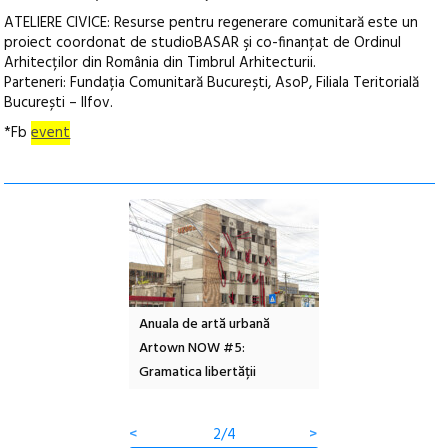
ATELIERE CIVICE: Resurse pentru regenerare comunitară este un
proiect coordonat de studioBASAR şi co-finanţat de Ordinul
Arhitecților din România din Timbrul Arhitecturii.
Parteneri: Fundația Comunitară București, AsoP, Filiala Teritorială
București – Ilfov.
*Fb
event
l – Local Design
Anuala de artă urbană
Festivalul Cinemas
 2026
Artown NOW #5:
revine la Eforie Sud 
Gramatica libertății
ediție
<
2/4
>