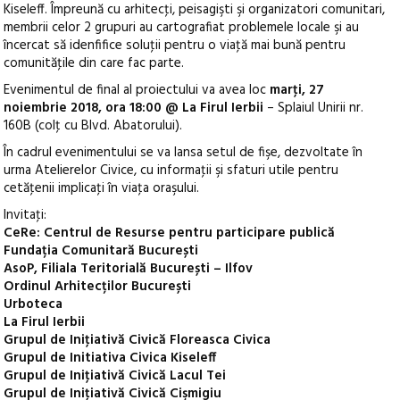
Kiseleff. Împreună cu arhitecţi, peisagişti şi organizatori comunitari,
membrii celor 2 grupuri au cartografiat problemele locale şi au
încercat să idenfifice soluţii pentru o viaţă mai bună pentru
comunităţile din care fac parte.
Evenimentul de final al proiectului va avea loc
marţi, 27
noiembrie 2018, ora 18:00 @ La Firul Ierbii
– Splaiul Unirii nr.
160B (colţ cu Blvd. Abatorului).
În cadrul evenimentului se va lansa setul de fişe, dezvoltate în
urma Atelierelor Civice, cu informaţii şi sfaturi utile pentru
cetăţenii implicaţi în viaţa oraşului.
Invitaţi:
CeRe: Centrul de Resurse pentru participare publică
Fundația Comunitară București
AsoP, Filiala Teritorială București – Ilfov
Ordinul Arhitecților București
Urboteca
La Firul Ierbii
Grupul de Iniţiativă Civică Floreasca Civica
Grupul de Initiativa Civica Kiseleff
Grupul de Iniţiativă Civică Lacul Tei
Grupul de Iniţiativă Civică Cişmigiu