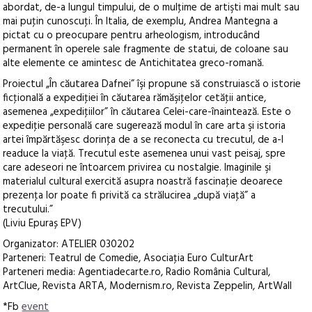
abordat, de-a lungul timpului, de o mulţime de artişti mai mult sau
mai puţin cunoscuţi. În Italia, de exemplu, Andrea Mantegna a
pictat cu o preocupare pentru arheologism, introducând
permanent în operele sale fragmente de statui, de coloane sau
alte elemente ce amintesc de Antichitatea greco-romană.
Proiectul „În căutarea Dafnei” îşi propune să construiască o istorie
ficţională a expediţiei în căutarea rămăşiţelor cetăţii antice,
asemenea „expediţiilor” în căutarea Celei-care-înaintează. Este o
expediţie personală care sugerează modul în care arta şi istoria
artei împărtăşesc dorinţa de a se reconecta cu trecutul, de a-l
readuce la viaţă. Trecutul este asemenea unui vast peisaj, spre
care adeseori ne întoarcem privirea cu nostalgie. Imaginile şi
materialul cultural exercită asupra noastră fascinaţie deoarece
prezenţa lor poate fi privită ca strălucirea „după viaţă” a
trecutului.”
(Liviu Epuraș EPV)
Organizator: ATELIER 030202
Parteneri: Teatrul de Comedie, Asociaţia Euro CulturArt
Parteneri media: Agentiadecarte.ro, Radio România Cultural,
ArtClue, Revista ARTA, Modernism.ro, Revista Zeppelin, ArtWall
*Fb
event