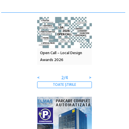
nd: POELANDA – parc
Open Call – Local Design
Anuala de artă urba
e și co-creație
Awards 2026
Artown NOW #5:
Gramatica libertății
<
2/4
>
TOATE ȘTIRILE