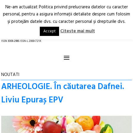
Ne-am actualizat Politica privind prelucrarea datelor cu caracter
Deschide
RO
EN
personal, pentru a asigura informaţii detaliate despre cum folosim
şi protejăm datele dvs. cu caracter personal şi drepturile dvs.
Arhitectură.
Oraș.
Societate.
Citeste mai mult
Accept
revistă online
ISSN 3008-2986 ISSN-L 2069-721X
≡
NOUTATI
ARHEOLOGIE. În căutarea Dafnei.
Liviu Epuraș EPV