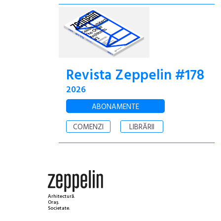
Revista Zeppelin #178
2026
ABONAMENTE
COMENZI
LIBRĂRII
Arhitectură.
Oraș.
Societate.