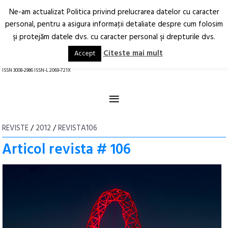
Ne-am actualizat Politica privind prelucrarea datelor cu caracter
Deschide
RO
EN
personal, pentru a asigura informaţii detaliate despre cum folosim
şi protejăm datele dvs. cu caracter personal şi drepturile dvs.
Arhitectură.
Oraș.
Societate.
Citeste mai mult
Accept
revistă online
ISSN 3008-2986 ISSN-L 2069-721X
≡
REVISTE
/
2012
/
REVISTA106
Articol revista # 106