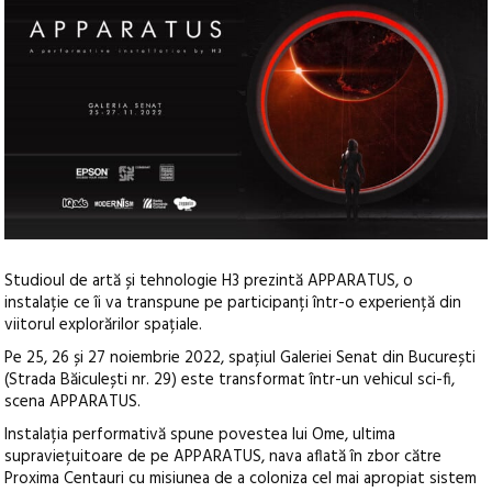
Studioul de artă și tehnologie H3 prezintă APPARATUS, o
instalație ce îi va transpune pe participanți într-o experiență din
viitorul explorărilor spațiale.
Pe 25, 26 și 27 noiembrie 2022, spațiul Galeriei Senat din București
(Strada Băiculești nr. 29) este transformat într-un vehicul sci-fi,
scena APPARATUS.
Instalația performativă spune povestea lui Ome, ultima
supraviețuitoare de pe APPARATUS, nava aflată în zbor către
Proxima Centauri cu misiunea de a coloniza cel mai apropiat sistem