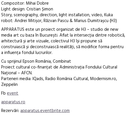
Compozitor: Mihai Dobre
Light design: Cristian Șimon
Story, scenography, direction, light installation, video, Kuka
robot: Andrei Mitișor, Răzvan Pascu & Marius Dumitrașcu (H3)
APPARATUS este un proiect organizat de H3 – studio de new
media art cu baza în București. Aflat la intersecția dintre robotică,
arhitectură și arte vizuale, colectivul H3 își propune să
construiască și deconstruiască realități, să modifice forma pentru
a influența fondul lucrurilor.
Cu sprijinul Epson România, Combinat
Proiect cultural co-finanțat de Administrația Fondului Cultural
Național – AFCN.
Parteneri media: IQads, Radio România Cultural, Modernism.ro,
Zeppelin
Fb
event
apparatus.ro
Rezervări:
apparatus.eventbrite.com