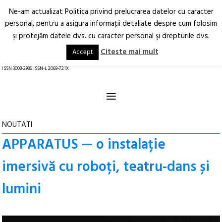
Ne-am actualizat Politica privind prelucrarea datelor cu caracter
Deschide
RO
EN
personal, pentru a asigura informaţii detaliate despre cum folosim
şi protejăm datele dvs. cu caracter personal şi drepturile dvs.
Arhitectură.
Oraș.
Societate.
Citeste mai mult
Accept
revistă online
ISSN 3008-2986 ISSN-L 2069-721X
≡
NOUTATI
APPARATUS — o instalație
imersivă cu roboți, teatru-dans și
lumini