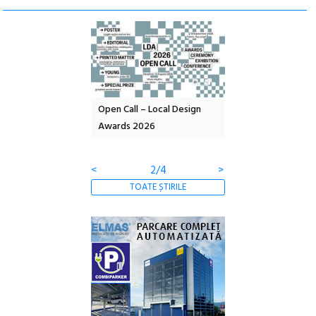
nd: POELANDA – parc
Open Call – Local Design
Anuala de artă urba
e și co-creație
Awards 2026
Artown NOW #5:
Gramatica libertății
<
2/4
>
TOATE ȘTIRILE