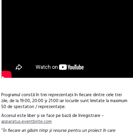
Programul constă în trei reprezentații în fiecare dintre cele trei
zile, de la 19:00, 20:00 și 21:00 iar locurile sunt limitate la maximum
50 de spectatori / reprezentație.
Accesul este liber și se face pe bază de înregistrare –
apparatus.eventbrite.com
“
În fiecare an găsim timp și resurse pentru un proiect în care