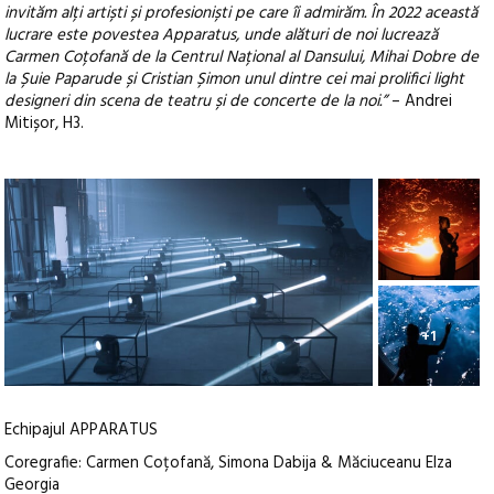
invităm alți artiști și profesioniști pe care îi admirăm. În 2022 această
lucrare este povestea Apparatus, unde alături de noi lucrează
Carmen Coțofană de la Centrul Național al Dansului, Mihai Dobre de
la Șuie Paparude și Cristian Șimon unul dintre cei mai prolifici light
designeri din scena de teatru și de concerte de la noi.”
– Andrei
Mitișor, H3.
+1
Echipajul APPARATUS
Coregrafie: Carmen Coțofană, Simona Dabija & Măciuceanu Elza
Georgia