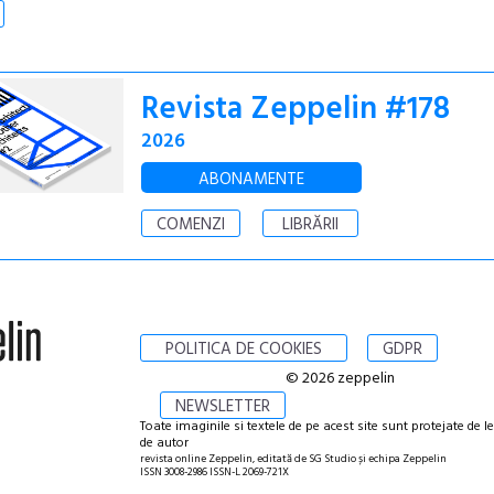
Revista Zeppelin #178
2026
ABONAMENTE
COMENZI
LIBRĂRII
POLITICA DE COOKIES
GDPR
© 2026 zeppelin
NEWSLETTER
Toate imaginile si textele de pe acest site sunt protejate de l
de autor
revista online Zeppelin, editată de SG Studio și echipa Zeppelin
ISSN 3008-2986 ISSN-L 2069-721X