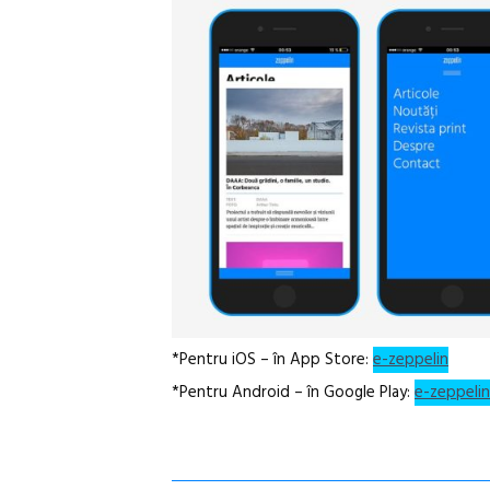
*Pentru iOS – în App Store:
e-zeppelin
*Pentru Android – în Google Play:
e-zeppelin