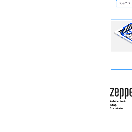
SHOP
Arhitectură.
Oraș.
Societate.