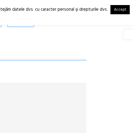
otejăm datele dvs. cu caracter personal şi drepturile dvs.
Accept
RO
EN
SHOP
Deschide