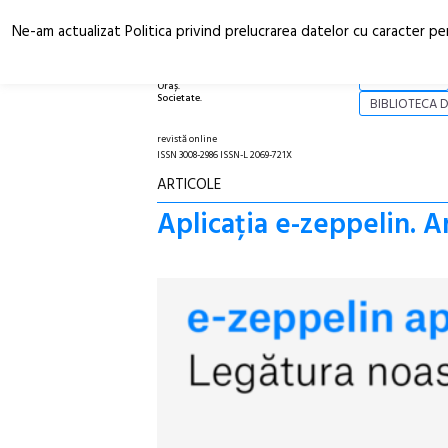
Ne-am actualizat Politica privind prelucrarea datelor cu caracter pe
Arhitectură.
NOI
Oraș.
Societate.
BIBLIOTECA D
revistă online
ISSN 3008-2986 ISSN-L 2069-721X
ARTICOLE
Aplicația e-zeppelin. A