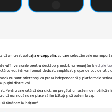
șa că am creat aplicația
e-zeppelin
, cu care selectăm cele mai import
ite-ul în versiunile pentru desktop și mobil, nu renunțăm la
edițiile ti
ctă cu voi, într-un format dedicat, simplificat și ușor de tot de citit 
cebook nu sunt prietenoși cu presa independentă și platformele serioa
Open Call – 
ai puțini dintre voi.
Awards 202
t. Pentru cine uită să dea click, am pregătit un sistem de notificări. E
tru că nici nouă nu ne place să fim bătuți și să batem la cap.
i să rămânem la înălțime!