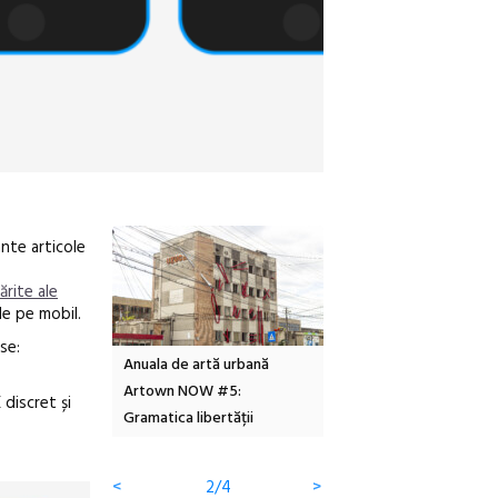
ante articole
părite ale
de pe mobil.
se:
Local Design
Anuala de artă urbană
Festivalul Cinemascop
6
Artown NOW #5:
revine la Eforie Sud cu a
 discret și
Gramatica libertății
ediție
<
2/4
>