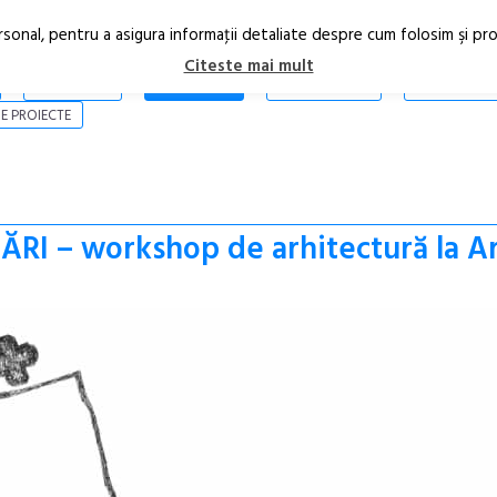
rsonal, pentru a asigura informaţii detaliate despre cum folosim şi pr
Citeste mai mult
ARTICOLE
STIRI
REVISTA PRINT
CONTACT
E PROIECTE
ĂRI – workshop de arhitectură la A