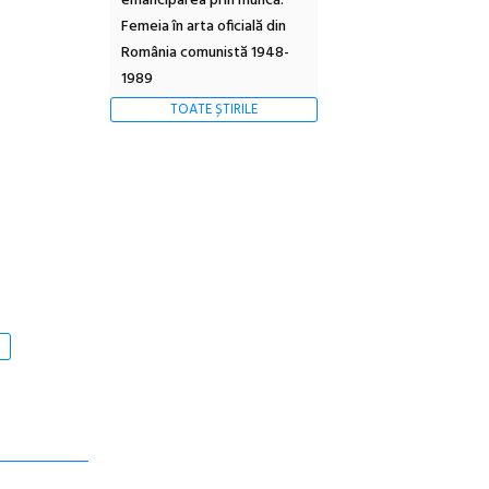
emanciparea prin muncă.
Femeia în arta oficială din
România comunistă 1948-
1989
TOATE ȘTIRILE