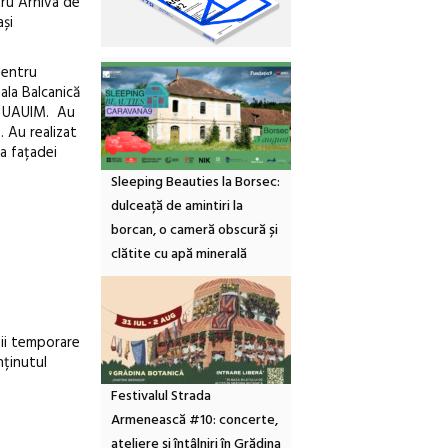
tru Arhiva de
ași
pentru
ala Balcanică
la UAUIM. Au
. Au realizat
 a fațadei
Sleeping Beauties la Borsec:
dulceață de amintiri la
borcan, o cameră obscură și
clătite cu apă minerală
ții temporare
nținutul
Festivalul Strada
Armenească #10: concerte,
ateliere și întâlniri în Grădina