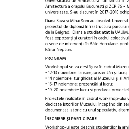
Universitatea de Arhitectură ”Ion Mincu” în 
Arhitectură a orașului București și ZCP 76 – M
universitate. S-au alăturat în 2017-2018 ech
Diana Sava și Mihai Șom au absolvit Universit
proiectul de diplomă Infrastructura parcului n
de la Belgrad. Diana a studiat atât la UAUIM, 
fost expozanți și curatori în cadrul colectivu
o serie de intervenții în Băile Herculane, prin
Băilor Neptun.
PROGRAM
Workshopul se va desfășura în cadrul Muzeului
• 12-13 noiembrie: lansare, prezentări și lucru;
• 14 noiembrie: tur ghidat al Muzeului și al Arh
• 16-17 noiembrie: prezentări și lucru;
• 19-20 noiembrie: lucru și predarea proiectelo
Proiectele realizate în cadrul workshop-ului 
dedicate istoriilor Muzeului, începând din se
documentat istoric cu unul speculativ, altern
ÎNSCRIERE ȘI PARTICIPARE
Workshop-ul este deschis studenților la arhite