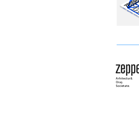
Arhitectură.
Oraș.
Societate.