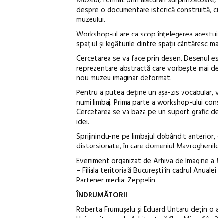
Muzeul, format prin alăturări surprinzătoare,
despre o documentare istorică construită, ci
muzeului.
Workshop-ul are ca scop înțelegerea acestui t
spațiul și legăturile dintre spații cântăresc ma
Cercetarea se va face prin desen. Desenul este
reprezentare abstractă care vorbește mai deg
nou muzeu imaginar deformat.
Pentru a putea deține un așa-zis vocabular, 
numi limbaj. Prima parte a workshop-ului cons
Cercetarea se va baza pe un suport grafic de p
idei.
Sprijinindu-ne pe limbajul dobândit anterior
distorsionate, în care domeniul Mavroghenilor 
Eveniment organizat de Arhiva de Imagine a M
– Filiala teritorială București în cadrul Anual
Partener media: Zeppelin
ÎNDRUMĂTORII
Roberta Frumușelu și Eduard Untaru dețin o 