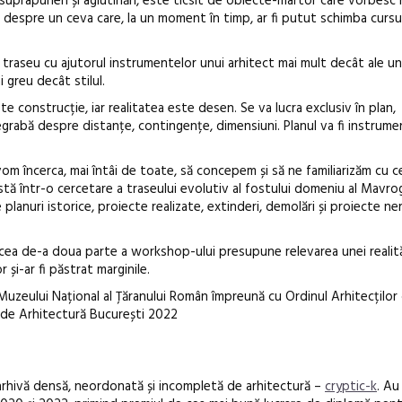
 suprapuneri și aglutinări, este ticsit de obiecte-martor care vorbesc
 despre un ceva care, la un moment în timp, ar fi putut schimba cursu
În curând: P
raseu cu ajutorul instrumentelor unui arhitect mai mult decât ale unu
i greu decât stilul.
de poezie și 
 construcție, iar realitatea este desen. Se va lucra exclusiv în plan,
rabă despre distanțe, contingențe, dimensiuni. Planul va fi instrume
vom încerca, mai întâi de toate, să concepem și să ne familiarizăm cu 
tă într-o cercetare a traseului evolutiv al fostului domeniu al Mavrog
lanuri istorice, proiecte realizate, extinderi, demolări și proiecte ne
, cea de-a doua parte a workshop-ului presupune relevarea unei realit
și-ar fi păstrat marginile.
uzeului Național al Țăranului Român împreună cu Ordinul Arhitecților
ei de Arhitectură București 2022
arhivă densă, neordonată și incompletă de arhitectură –
cryptic-k
. Au