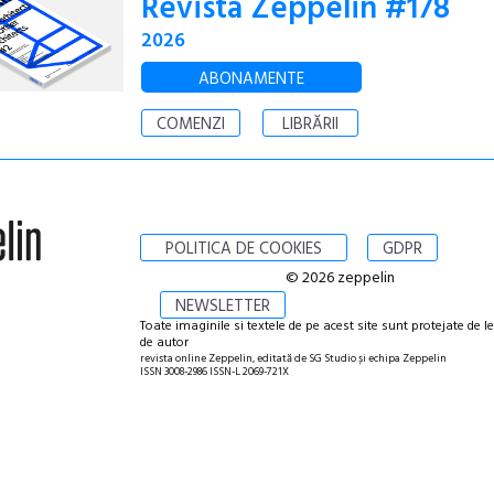
Revista Zeppelin #178
2026
ABONAMENTE
COMENZI
LIBRĂRII
POLITICA DE COOKIES
GDPR
© 2026 zeppelin
NEWSLETTER
Toate imaginile si textele de pe acest site sunt protejate de l
de autor
revista online Zeppelin, editată de SG Studio și echipa Zeppelin
ISSN 3008-2986 ISSN-L 2069-721X