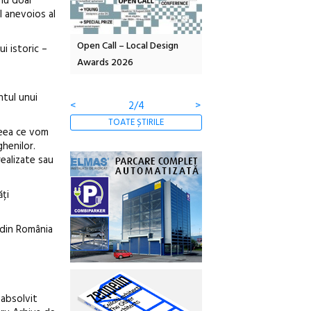
 nu doar
l anevoios al
OELANDA – parc
Open Call – Local Design
Anuala de artă urbană
i istoric –
co-creație
Awards 2026
Artown NOW #5:
Gramatica libertății
ntul unui
<
2/4
>
TOATE ȘTIRILE
ceea ce vom
henilor.
realizate sau
ăți
 din România
 absolvit