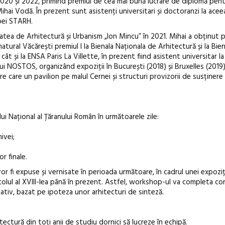
2020 și 2022, primind premiul de cea mai bună lucrare de diplomă pen
ihai Vodă. În prezent sunt asistenți universitari și doctoranzi la acee
ipei STARH.
atea de Arhitectură și Urbanism „Ion Mincu” în 2021. Mihai a obținut 
atural Văcărești premiul I la Bienala Naționala de Arhitectură și la Bien
cât și la ENSA Paris La Villette, în prezent fiind asistent universitar 
lui NOSTOS, organizând expoziții în București (2018) și Bruxelles (2019)
tre care un pavilion pe malul Cernei și structuri provizorii de susținere
 Național al Țăranului Român în următoarele zile:
ivei;
r finale.
vor fi expuse și vernisate în perioada următoare, în cadrul unei expozi
colul al XVIII-lea până în prezent. Astfel, workshop-ul va completa co
ativ, bazat pe ipoteza unor arhitecturi de sinteză.
ctură din toți anii de studiu dornici să lucreze în echipă.