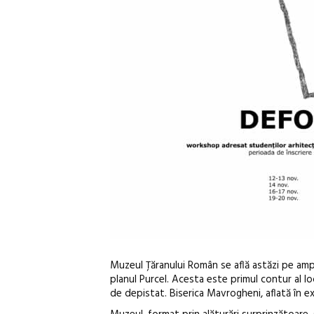
Muzeul Țăranului Român se află astăzi pe am
planul Purcel. Acesta este primul contur al l
de depistat. Biserica Mavrogheni, aflată în ext