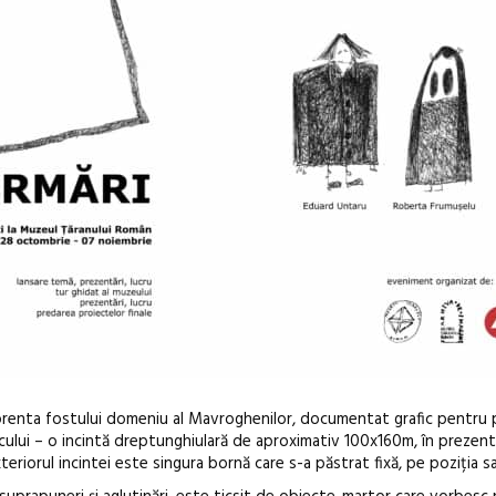
prenta fostului domeniu al Mavroghenilor, documentat grafic pentru 
ocului – o incintă dreptunghiulară de aproximativ 100x160m, în prezent
eriorul incintei este singura bornă care s-a păstrat fixă, pe poziția sa 