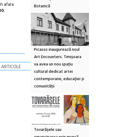
în afara
Botanică
00
.
Picasso inaugurează noul
Art Encounters. Timișoara
va avea un nou spațiu
 ARTICOLE
cultural dedicat artei
contemporane, educației și
comunității
Tovarășele sau