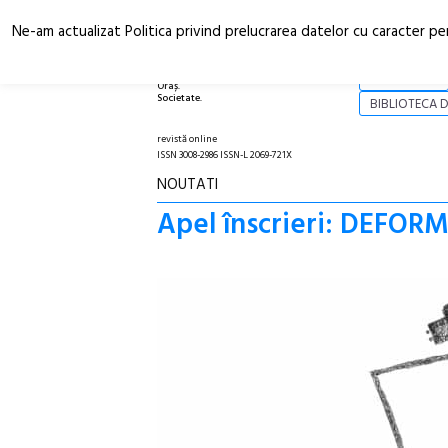
Ne-am actualizat Politica privind prelucrarea datelor cu caracter pe
Arhitectură.
NOI
Oraș.
Societate.
BIBLIOTECA D
revistă online
ISSN 3008-2986 ISSN-L 2069-721X
NOUTATI
Apel înscrieri: DEFORM