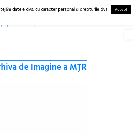
otejăm datele dvs. cu caracter personal şi drepturile dvs.
Accept
RO
EN
SHOP
Deschide
rhiva de Imagine a MȚR