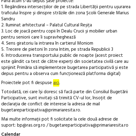
Până acum s-au depus șase proiecte:
1. Regândirea intersecțiilor de pe strada Libertății pentru ușurarea
traficului înspre și dinspre străzile din zona Școlii Generale Marius
Sandru
2. Iluminat arhitectural – Palatul Cultural Reșița
3. Loc de joacă pentru copii în Dealu Crucii și mobilier urban
pentru seniorii care îi supravheghează
4. Sens giratoriu la intrarea în cartierul Moniom
5. Trecere de pietoni în zona Intim, pe strada Republicii 3
6. Introducerea transportului public de noapte (acest proiect
este gândit ca test de către experți din societatea civilă care au
sprijinit Primăria să implementeze bugetarea participativă și este
depus pentru a observa cum funcționează platforma digital)
Proiectele pot fi despuse
aici
.
Totodată, cei care își doresc să facă parte din Consiliul Bugetării
Participative, sunt invitați să trimită CV-ul lor, însoțit de
declarația de conflict de interese la adresa de mail
bugetareparticipativa@primariaresita.ro.
Mai multe informații pot fi solicitate la cele două adrese de
suport: bp@ras.org.ro / bugetareparticipativa@primariaresita.ro
Calendar