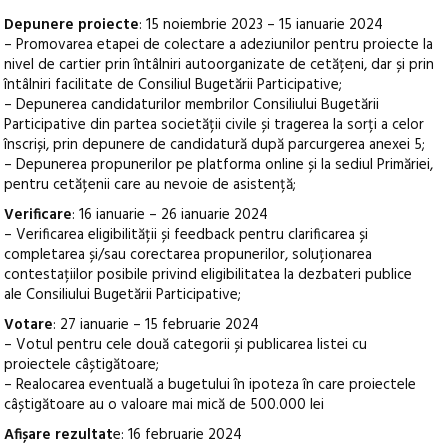
Depunere proiecte
: 15 noiembrie 2023 – 15 ianuarie 2024
– Promovarea etapei de colectare a adeziunilor pentru proiecte la
nivel de cartier prin întâlniri autoorganizate de cetățeni, dar și prin
întâlniri facilitate de Consiliul Bugetării Participative;
– Depunerea candidaturilor membrilor Consiliului Bugetării
Participative din partea societății civile și tragerea la sorți a celor
înscriși, prin depunere de candidatură după parcurgerea anexei 5;
– Depunerea propunerilor pe platforma online și la sediul Primăriei,
pentru cetățenii care au nevoie de asistență;
Verificare
: 16 ianuarie – 26 ianuarie 2024
– Verificarea eligibilității și feedback pentru clarificarea și
completarea și/sau corectarea propunerilor, soluționarea
contestațiilor posibile privind eligibilitatea la dezbateri publice
ale Consiliului Bugetării Participative;
Votare
: 27 ianuarie – 15 februarie 2024
– Votul pentru cele două categorii și publicarea listei cu
proiectele câștigătoare;
– Realocarea eventuală a bugetului în ipoteza în care proiectele
câștigătoare au o valoare mai mică de 500.000 lei
Afișare rezultat
e: 16 februarie 2024