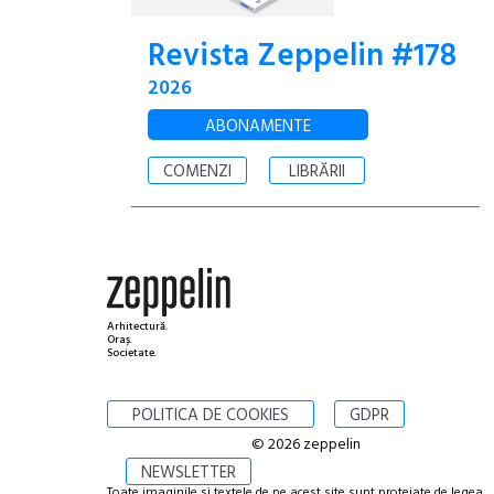
Revista Zeppelin #178
2026
ABONAMENTE
COMENZI
LIBRĂRII
Arhitectură.
Oraș.
Societate.
POLITICA DE COOKIES
GDPR
© 2026 zeppelin
NEWSLETTER
Toate imaginile si textele de pe acest site sunt protejate de legea