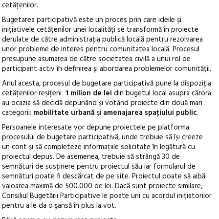
cetățenilor.
Bugetarea participativă este un proces prin care ideile și
inițiativele cetățenilor unei localități se transformă în proiecte
derulate de către administrația publică locală pentru rezolvarea
unor probleme de interes pentru comunitatea locală. Procesul
presupune asumarea de către societatea civilă a unui rol de
participant activ în definirea și abordarea problemelor comunității.
Anul acesta, procesul de bugetare participativă pune la dispoziția
cetățenilor reșițeni
1 milion de lei
din bugetul local asupra cărora
au ocazia să decidă depunând și votând proiecte din două mari
categorii:
mobilitate urbană
și
amenajarea spațiului public
.
Persoanele interesate vor depune proiectele pe platforma
procesului de bugetare participativă, unde trebuie să își creeze
un cont și să completeze informațiile solicitate în legătură cu
proiectul depus. De asemenea, trebuie să strângă 30 de
semnături de susținere pentru proiectul său iar formularul de
semnături poate fi descărcat de pe site. Proiectul poate să aibă
valoarea maximă de 500.000 de lei. Dacă sunt proiecte similare,
Consiliul Bugetării Participative le poate uni cu acordul inițiatorilor
pentru a le da o șansă în plus la vot.