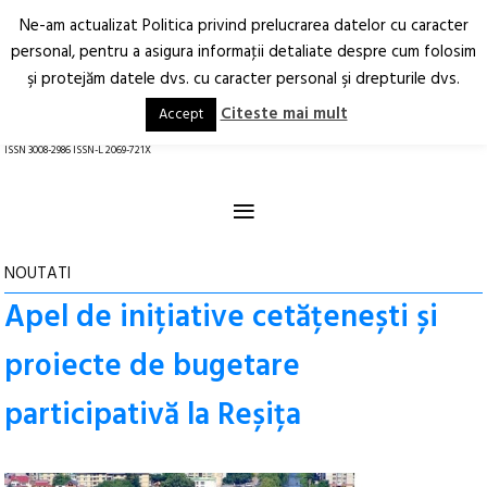
Ne-am actualizat Politica privind prelucrarea datelor cu caracter
Deschide
RO
EN
personal, pentru a asigura informaţii detaliate despre cum folosim
şi protejăm datele dvs. cu caracter personal şi drepturile dvs.
Arhitectură.
Oraș.
Societate.
Citeste mai mult
Accept
revistă online
ISSN 3008-2986 ISSN-L 2069-721X
≡
NOUTATI
Apel de inițiative cetățenești și
proiecte de bugetare
participativă la Reșița