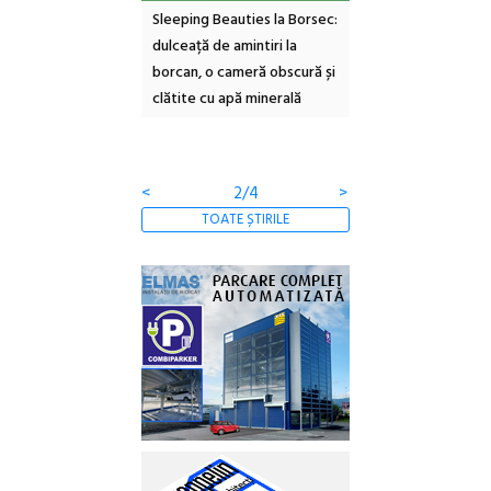
ul Cinemascop
Sleeping Beauties la Borsec:
Festivalul Strada
 Eforie Sud cu a IX-a
dulceață de amintiri la
Armenească #10: c
borcan, o cameră obscură și
ateliere și întâlniri 
clătite cu apă minerală
Botanică
<
2/4
>
TOATE ȘTIRILE