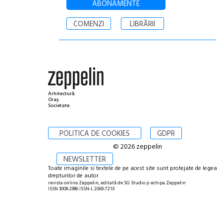
ABONAMENTE
COMENZI
LIBRĂRII
Arhitectură.
Oraș.
Societate.
POLITICA DE COOKIES
GDPR
© 2026 zeppelin
NEWSLETTER
Toate imaginile si textele de pe acest site sunt protejate de legea
drepturilor de autor
revista online Zeppelin, editată de SG Studio și echipa Zeppelin
ISSN 3008-2986 ISSN-L 2069-721X