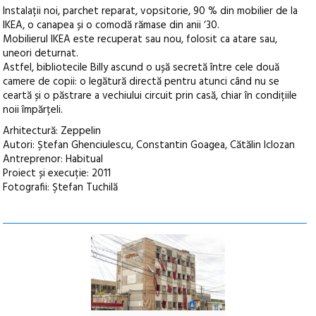
Instalații noi, parchet reparat, vopsitorie, 90 % din mobilier de la
IKEA, o canapea și o comodă rămase din anii ‘30.
Mobilierul IKEA este recuperat sau nou, folosit ca atare sau,
uneori deturnat.
Astfel, bibliotecile Billy ascund o ușă secretă între cele două
camere de copii: o legătură directă pentru atunci când nu se
ceartă și o păstrare a vechiului circuit prin casă, chiar în condițiile
noii împărțeli.
Arhitectură: Zeppelin
Autori: Ștefan Ghenciulescu, Constantin Goagea, Cătălin Iclozan
Antreprenor: Habitual
Proiect și execuție: 2011
Fotografii: Ştefan Tuchilă