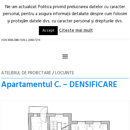
Ne-am actualizat Politica privind prelucrarea datelor cu caracter
Deschide
RO
EN
personal, pentru a asigura informaţii detaliate despre cum folosim
şi protejăm datele dvs. cu caracter personal şi drepturile dvs.
Arhitectură.
Oraș.
Societate.
Citeste mai mult
Accept
revistă online
ISSN 3008-2986 ISSN-L 2069-721X
≡
ATELIERUL DE PROIECTARE
/
LOCUINTE
Apartamentul C. – DENSIFICARE