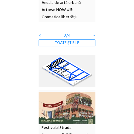
l – Local Design
Anuala de artă urbană
Festivalul Cinemas
 2026
Artown NOW #5:
revine la Eforie Sud 
Gramatica libertății
ediție
<
2/4
>
TOATE ȘTIRILE
Festivalul Strada