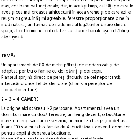
Nicio arhitectură specială – dimpotrivă, urechi prea mici sau prea
mari, cotloane nefuncționale; dar, în același timp, calități pe care le
avea și cea mai proastă arhitectură în acea vreme și pe care azi le
reușim cu greu: înălțimi agreabile, ferestre proporționate bine în
mod natural, un farmec de nedefinit al legăturilor bizare dintre
spații, al cotlonirii necontrolate sau al unor banale uși cu tăblii și
căptușeală.
TEMĂ:
Un apartament de 80 de metri pătrați de modernizat și de
adaptat pentru o familie cu doi părinți și doi copii.
Planșeul sprijină direct pe pereți (inclusiv pe cei neportanți),
interzicând orice fel de demolare (chiar şi a pereţilor de
compartimentare).
2 – 3 – 4 CAMERE
La origine aici stăteau 1-2 persoane. Apartamentul avea un
dormitor mare cu două ferestre, un living decent, o bucătarie
mare, un grup sanitar de serviciu, un monte-charge și o debara.
În anii ‘70 s-a mutat o familie de 4. bucătăria a devenit dormitor
pentru copii și debaraua bucătarie.