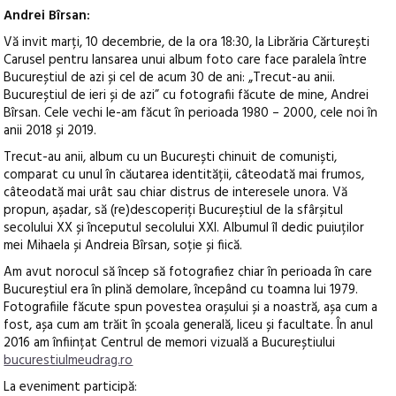
Andrei Bîrsan:
Vă invit marți, 10 decembrie, de la ora 18:30, la Librăria Cărturești
Carusel pentru lansarea unui album foto care face paralela între
Bucureștiul de azi și cel de acum 30 de ani: „Trecut-au anii.
Bucureștiul de ieri și de azi” cu fotografii făcute de mine, Andrei
Bîrsan. Cele vechi le-am făcut în perioada 1980 – 2000, cele noi în
anii 2018 și 2019.
Trecut-au anii, album cu un București chinuit de comuniști,
comparat cu unul în căutarea identității, câteodată mai frumos,
câteodată mai urât sau chiar distrus de interesele unora. Vă
propun, așadar, să (re)descoperiți Bucureștiul de la sfârșitul
secolului XX și începutul secolului XXI. Albumul îl dedic puiuților
mei Mihaela și Andreia Bîrsan, soție și fiică.
Am avut norocul să încep să fotografiez chiar în perioada în care
Bucureștiul era în plină demolare, începând cu toamna lui 1979.
Fotografiile făcute spun povestea orașului și a noastră, așa cum a
fost, așa cum am trăit în școala generală, liceu și facultate. În anul
2016 am înființat Centrul de memori vizuală a Bucureștiului
bucurestiulmeudrag.ro
La eveniment participă: