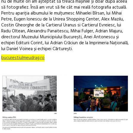
nu de multe ori am așteptat să treacă mașinile și doar după aceea
să fotografiez. Însă am vrut să fie cât mai reală fotografia actuală.
Pentru apariția albumului le mulțumesc Mihaelei Bîrsan, lui Mihai
Petre, Eugen Ionescu de la Unirea Shopping Center, Alex Mazilu,
Costin Gheorghe de la Cartierul Uranus si Cartierul Evreiesc, lui
Radu Oltean, Alexandru Panaitescu, Mihai Fulger, Adrian Majuru,
directorul Muzeului Municipiului București, Anei Antonescu și
echipei Editurii Corint, lui Adrian Crăciun de la Imprimeria Națională,
lui Daniel Voinea și echipei Cărturești.
bucurestiulmeudrag.ro