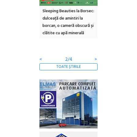
Sleeping Beauties la Borsec:
Festivalul Strada
Picas
X-a
dulceață de amintiri la
Armenească #10: concerte,
Art E
borcan, o cameră obscură și
ateliere și întâlniri în Grădina
va av
clătite cu apă minerală
Botanică
cultu
conte
comun
<
3/4
>
TOATE ȘTIRILE