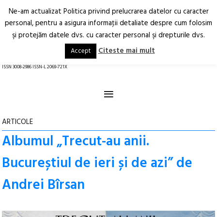
Ne-am actualizat Politica privind prelucrarea datelor cu caracter
Deschide
RO
EN
personal, pentru a asigura informaţii detaliate despre cum folosim
şi protejăm datele dvs. cu caracter personal şi drepturile dvs.
Arhitectură.
Oraș.
Societate.
Citeste mai mult
Accept
revistă online
ISSN 3008-2986 ISSN-L 2069-721X
≡
ARTICOLE
Albumul „Trecut-au anii.
Bucureștiul de ieri și de azi” de
Andrei Bîrsan