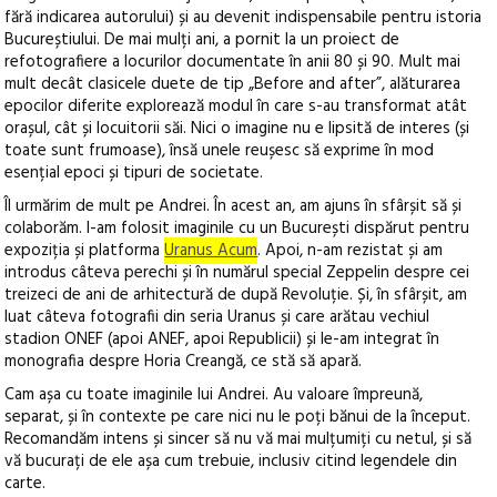
fără indicarea autorului) și au devenit indispensabile pentru istoria
Bucureștiului.
De mai mulți ani, a pornit la un proiect de
refotografiere a locurilor documentate în anii 80 și 90. Mult mai
mult decât clasicele duete de tip „Before and after”, alăturarea
epocilor diferite explorează modul în care s-au transformat atât
orașul, cât și locuitorii săi. Nici o imagine nu e lipsită de interes (și
toate sunt frumoase), însă unele reușesc să exprime în mod
esențial epoci și tipuri de societate.
Îl urmărim de mult pe Andrei. În acest an, am ajuns în sfârșit să și
colaborăm. I-am folosit imaginile cu un București dispărut pentru
expoziția și platforma
Uranus Acum
. Apoi, n-am rezistat și am
introdus câteva perechi și în numărul special Zeppelin despre cei
treizeci de ani de arhitectură de după Revoluție. Și, în sfârșit, am
luat câteva fotografii din seria Uranus și care arătau vechiul
stadion ONEF (apoi ANEF, apoi Republicii) și le-am integrat în
monografia despre Horia Creangă, ce stă să apară.
Cam așa cu toate imaginile lui Andrei. Au valoare împreună,
separat, și în contexte pe care nici nu le poți bănui de la început.
Recomandăm intens și sincer să nu vă mai mulțumiți cu netul, și să
vă bucurați de ele așa cum trebuie, inclusiv citind legendele din
carte.