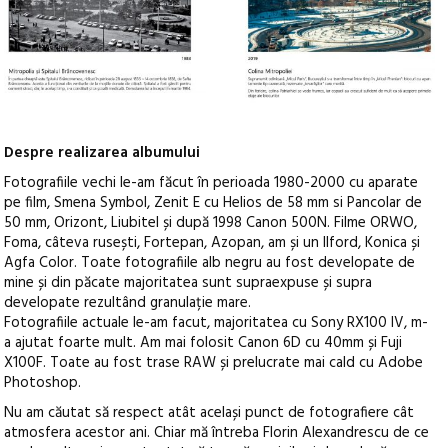
Despre realizarea albumului
Fotografiile vechi le-am făcut în perioada 1980-2000 cu aparate
pe film, Smena Symbol, Zenit E cu Helios de 58 mm si Pancolar de
50 mm, Orizont, Liubitel și după 1998 Canon 500N. Filme ORWO,
Foma, câteva rusești, Fortepan, Azopan, am și un Ilford, Konica și
Agfa Color. Toate fotografiile alb negru au fost developate de
mine și din păcate majoritatea sunt supraexpuse și supra
developate rezultând granulație mare.
Fotografiile actuale le-am facut, majoritatea cu Sony RX100 IV, m-
a ajutat foarte mult. Am mai folosit Canon 6D cu 40mm și Fuji
X100F. Toate au fost trase RAW și prelucrate mai cald cu Adobe
Photoshop.
Nu am căutat să respect atât același punct de fotografiere cât
atmosfera acestor ani. Chiar mă întreba Florin Alexandrescu de ce