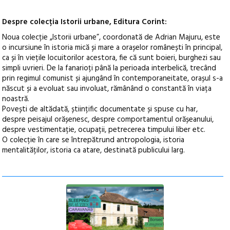
Despre colecția Istorii urbane, Editura Corint:
Noua colecție „Istorii urbane”, coordonată de Adrian Majuru, este
o incursiune în istoria mică și mare a orașelor românești în principal,
ca și în viețile locuitorilor acestora, fie că sunt boieri, burghezi sau
simpli uvrieri. De la fanarioți până la perioada interbelică, trecând
prin regimul comunist și ajungând în contemporaneitate, orașul s-a
născut și a evoluat sau involuat, rămânând o constantă în viața
noastră.
Povești de altădată, științific documentate și spuse cu har,
despre peisajul orășenesc, despre comportamentul orășeanului,
despre vestimentație, ocupații, petrecerea timpului liber etc.
O colecție în care se întrepătrund antropologia, istoria
mentalităților, istoria ca atare, destinată publicului larg.