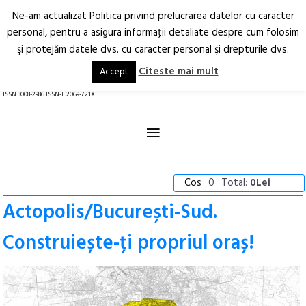
Ne-am actualizat Politica privind prelucrarea datelor cu caracter
Deschide
RO
EN
personal, pentru a asigura informaţii detaliate despre cum folosim
şi protejăm datele dvs. cu caracter personal şi drepturile dvs.
Arhitectură.
Oraș.
Societate.
Citeste mai mult
Accept
revistă online
ISSN 3008-2986 ISSN-L 2069-721X
≡
Cos
0
Total:
0Lei
Actopolis/București-Sud.
Construiește-ți propriul oraș!