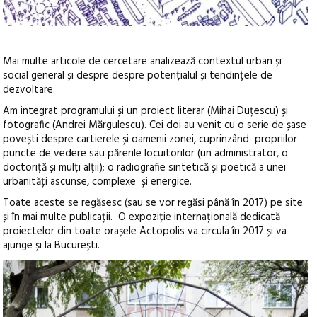
Mai multe articole de cercetare analizează contextul urban și
social general și despre despre potențialul și tendințele de
dezvoltare.
Am integrat programului și un proiect literar (Mihai Duțescu) și
fotografic (Andrei Mărgulescu). Cei doi au venit cu o serie de șase
povești despre cartierele și oamenii zonei, cuprinzând propriilor
puncte de vedere sau părerile locuitorilor (un administrator, o
doctoriță și mulți alții); o radiografie sintetică și poetică a unei
urbanități ascunse, complexe și energice.
Toate aceste se regăsesc (sau se vor regăsi până în 2017) pe site
și în mai multe publicații. O expoziție internațională dedicată
proiectelor din toate orașele Actopolis va circula în 2017 și va
ajunge și la București.