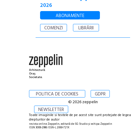
2026
ABONAMENTE
COMENZI
LIBRĂRII
Arhitectură.
Oraș.
Societate.
POLITICA DE COOKIES
GDPR
© 2026 zeppelin
NEWSLETTER
Toate imaginile si textele de pe acest site sunt protejate de legea
drepturilor de autor
revista online Zeppelin, editată de SG Studio și echipa Zeppelin
ISSN 3008-2986 ISSN-L 2069-721X