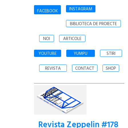
INSTAGRAM
FACEBOOK
BIBLIOTECA DE PROIECTE
NOI
ARTICOLE
YOUTUBE
YUMPU
STIRI
REVISTA
CONTACT
SHOP
Revista Zeppelin #178