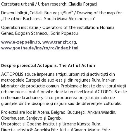
Cercetare urbană / Urban research: Claudiu Forgaci
Desenul hărții „Celălalt București/Sud” / Drawing of the map for
„The other Bucharest-South Maria Alexandrescu”
Operatori instalaţie / Operators of the installation: Floriana
Genes, Bogdan Stănescu, Sorin Popescu
www.e-zeppelin.ro
,
www.tranzit.org
,
www.goethe.de/ins/ro/ro/index.html
Despre proiectul Actopolis. The Art of Action
ACTOPOLIS aduce împreună artiști, urbaniști și activitiști din
metropolele Europei de sud-est și din regiunea Ruhr, într-un
laborator de producție comun. Problemele legate de viitorul vieții
urbane nu mai pot fi privite doar la un nivel local. ACTOPOLIS este
o chemare la acțiune și la co-producerea orașului, dincolo de
granițele dintre discipline și națiuni sau de diferențele culturale.
Proiectul are loc în Atena, Belgrad, București, Ankara/Mardin,
Oberhausen, Sarajevo și Zagreb.
Un proiect al Goethe-Institut și Urbane Künste Ruhr.
Direcția artistică: Angelika Fitz, Katja Aßmann, Martin Fritz.