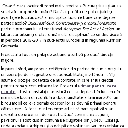
Ce-ar fi dacă locuitorii zonei mai vitregite a Bucureștiului și-ar lua
soarta în propriile lor mâini? Dacă ar profita de potențialul și
avantajele locului, dacă ar multiplica lucrurile bune care deja se
petrec acolo?
București-Sud. Construiește-ți propriul oraș!
este
parte a programului internațional
Actopolis. The Art of Action
, un
laborator urban și o platformă multi-disciplinară ce se desfășoară
în perioada 2015-2017 în sud-estul Europei și în regiunea Ruhr din
Germania.
Proiectul a fost un prilej de acțiune pozitivă pe două direcții
majore.
În primul rând, am propus cetățenilor din partea de sud a orașului
un exercițiu de imaginație și responsabilitate, invitându-i să își
asume o poziție ipotetică de autoritate, în care ar lua decizii
pentru zona și comunitatea lor. Proiectul
Primar pentru zece
minute
a fost o instalație artistică ce s-a deplasat în luna mai în
mai multe locuri din zonă, în a doua jumătate a lunii mai 2016: un
birou mobil ce le-a permis cetățenilor să devină primari pentru
câteva ore. A fost o intervenție artistică participativă și un
exercițiu de urbanism democratic După terminarea acţiunii,
pavilionul a fost dus în comuna Belciugatele din judeţul Călăraşi,
unde Asociaţia Arhipera şi o echipă de voluntari l‑au reasamblat ca