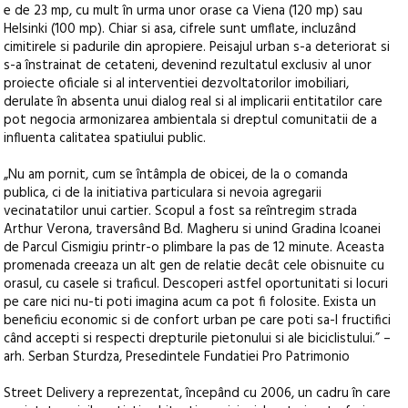
e de 23 mp, cu mult în urma unor orase ca Viena (120 mp) sau
Helsinki (100 mp). Chiar si asa, cifrele sunt umflate, incluzând
cimitirele si padurile din apropiere. Peisajul urban s-a deteriorat si
s-a înstrainat de cetateni, devenind rezultatul exclusiv al unor
proiecte oficiale si al interventiei dezvoltatorilor imobiliari,
derulate în absenta unui dialog real si al implicarii entitatilor care
pot negocia armonizarea ambientala si dreptul comunitatii de a
influenta calitatea spatiului public.
„Nu am pornit, cum se întâmpla de obicei, de la o comanda
publica, ci de la initiativa particulara si nevoia agregarii
vecinatatilor unui cartier. Scopul a fost sa reîntregim strada
Arthur Verona, traversând Bd. Magheru si unind Gradina Icoanei
de Parcul Cismigiu printr-o plimbare la pas de 12 minute. Aceasta
promenada creeaza un alt gen de relatie decât cele obisnuite cu
orasul, cu casele si traficul. Descoperi astfel oportunitati si locuri
pe care nici nu-ti poti imagina acum ca pot fi folosite. Exista un
beneficiu economic si de confort urban pe care poti sa-l fructifici
când accepti si respecti drepturile pietonului si ale biciclistului.” –
arh. Serban Sturdza, Presedintele Fundatiei Pro Patrimonio
Street Delivery a reprezentat, începând cu 2006, un cadru în care