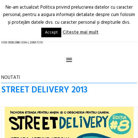
Ne-am actualizat Politica privind prelucrarea datelor cu caracter
Deschide
RO
EN
personal, pentru a asigura informaţii detaliate despre cum folosim
şi protejăm datele dvs. cu caracter personal şi drepturile dvs.
Arhitectură.
Oraș.
Societate.
Citeste mai mult
Accept
revistă online
ISSN 3008-2986 ISSN-L 2069-721X
≡
NOUTATI
STREET DELIVERY 2013