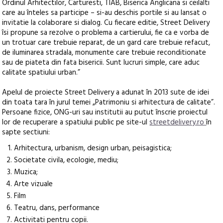
Ordinul Arhitectilor, Carturesti, TIAB, Biserica Anglicana si ceilalti
care au înteles sa participe – si-au deschis portile si au lansat o
invitatie la colaborare si dialog. Cu fiecare editie, Street Delivery
îsi propune sa rezolve o problema a cartierului, fie ca e vorba de
un trotuar care trebuie reparat, de un gard care trebuie refacut,
de iluminarea stradala, monumente care trebuie reconditionate
sau de piateta din fata bisericii. Sunt lucruri simple, care aduc
calitate spatiului urban.”
Apelul de proiecte Street Delivery a adunat în 2013 sute de idei
din toata tara în jurul temei „Patrimoniu si arhitectura de calitate”.
Persoane fizice, ONG-uri sau institutii au putut înscrie proiectul
lor de recuperare a spatiului public pe site-ul
streetdelivery.ro
în
sapte sectiuni:
Arhitectura, urbanism, design urban, peisagistica;
Societate civila, ecologie, mediu;
Muzica;
Arte vizuale
Film
Teatru, dans, performance
Activitati pentru copii.