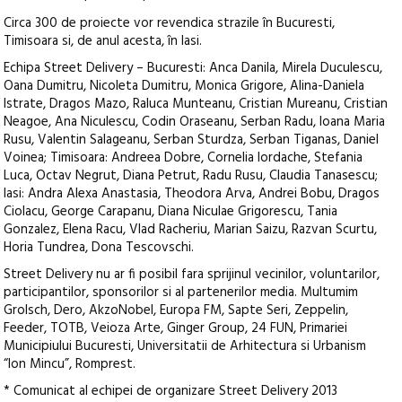
Circa 300 de proiecte vor revendica strazile în Bucuresti,
Timisoara si, de anul acesta, în Iasi.
Echipa Street Delivery – Bucuresti: Anca Danila, Mirela Duculescu,
Oana Dumitru, Nicoleta Dumitru, Monica Grigore, Alina-Daniela
Istrate, Dragos Mazo, Raluca Munteanu, Cristian Mureanu, Cristian
Neagoe, Ana Niculescu, Codin Oraseanu, Serban Radu, Ioana Maria
Rusu, Valentin Salageanu, Serban Sturdza, Serban Tiganas, Daniel
Voinea; Timisoara: Andreea Dobre, Cornelia Iordache, Stefania
Luca, Octav Negrut, Diana Petrut, Radu Rusu, Claudia Tanasescu;
Iasi: Andra Alexa Anastasia, Theodora Arva, Andrei Bobu, Dragos
Ciolacu, George Carapanu, Diana Niculae Grigorescu, Tania
Gonzalez, Elena Racu, Vlad Racheriu, Marian Saizu, Razvan Scurtu,
Horia Tundrea, Dona Tescovschi.
Street Delivery nu ar fi posibil fara sprijinul vecinilor, voluntarilor,
participantilor, sponsorilor si al partenerilor media. Multumim
Grolsch, Dero, AkzoNobel, Europa FM, Sapte Seri, Zeppelin,
Feeder, TOTB, Veioza Arte, Ginger Group, 24 FUN, Primariei
Municipiului Bucuresti, Universitatii de Arhitectura si Urbanism
“Ion Mincu”, Romprest.
* Comunicat al echipei de organizare Street Delivery 2013