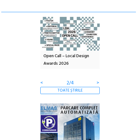
nd: POELANDA – parc
Open Call – Local Design
Anuala de artă urba
e și co-creație
Awards 2026
Artown NOW #5:
Gramatica libertății
<
2/4
>
TOATE ȘTIRILE