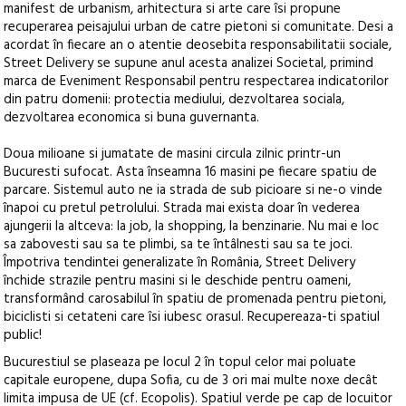
manifest de urbanism, arhitectura si arte care îsi propune
recuperarea peisajului urban de catre pietoni si comunitate. Desi a
acordat în fiecare an o atentie deosebita responsabilitatii sociale,
Street Delivery se supune anul acesta analizei Societal, primind
marca de Eveniment Responsabil pentru respectarea indicatorilor
din patru domenii: protectia mediului, dezvoltarea sociala,
dezvoltarea economica si buna guvernanta.
Doua milioane si jumatate de masini circula zilnic printr-un
Bucuresti sufocat. Asta înseamna 16 masini pe fiecare spatiu de
parcare. Sistemul auto ne ia strada de sub picioare si ne-o vinde
înapoi cu pretul petrolului. Strada mai exista doar în vederea
ajungerii la altceva: la job, la shopping, la benzinarie. Nu mai e loc
sa zabovesti sau sa te plimbi, sa te întâlnesti sau sa te joci.
Împotriva tendintei generalizate în România, Street Delivery
închide strazile pentru masini si le deschide pentru oameni,
transformând carosabilul în spatiu de promenada pentru pietoni,
biciclisti si cetateni care îsi iubesc orasul. Recupereaza-ti spatiul
public!
Bucurestiul se plaseaza pe locul 2 în topul celor mai poluate
capitale europene, dupa Sofia, cu de 3 ori mai multe noxe decât
limita impusa de UE (cf. Ecopolis). Spatiul verde pe cap de locuitor