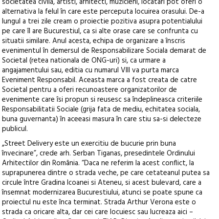
societatea civila, artisti, arhitecti, muzicieni, locatari pot oferi o
alternativa la felul în care este perceputa locuirea orasului. De-a
lungul a trei zile cream o proiectie pozitiva asupra potentialului
pe care îl are Bucurestiul, ca si alte orase care se confrunta cu
situatii similare. Anul acesta, echipa de organizare a înscris
evenimentul în demersul de Responsabilizare Sociala demarat de
Societal (retea nationala de ONG-uri) si, ca urmare a
angajamentului sau, editia cu numarul VIII va purta marca
Eveniment Responsabil. Aceasta marca a fost creata de catre
Societal pentru a oferi recunoastere organizatorilor de
evenimente care îsi propun si reusesc sa îndeplineasca criteriile
Responsabilitatii Sociale (grija fata de mediu, echitatea sociala,
buna guvernanta) în aceeasi masura în care stiu sa-si delecteze
publicul.
„Street Delivery este un exercitiu de bucurie prin buna
învecinare”, crede arh. Serban Tiganas, presedintele Ordinului
Arhitectilor din România. “Daca ne referim la acest conflict, la
suprapunerea dintre o strada veche, pe care cetateanul putea sa
circule între Gradina Icoanei si Ateneu, si acest bulevard, care a
însemnat modernizarea Bucurestiului, atunci se poate spune ca
proiectul nu este înca terminat. Strada Arthur Verona este o
strada ca oricare alta, dar cei care locuiesc sau lucreaza aici –