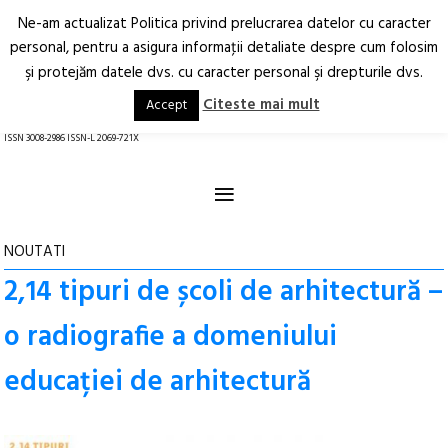
Ne-am actualizat Politica privind prelucrarea datelor cu caracter
Deschide
RO
EN
personal, pentru a asigura informaţii detaliate despre cum folosim
şi protejăm datele dvs. cu caracter personal şi drepturile dvs.
Arhitectură.
Oraș.
Societate.
Citeste mai mult
Accept
revistă online
ISSN 3008-2986 ISSN-L 2069-721X
≡
NOUTATI
2,14 tipuri de școli de arhitectură –
o radiografie a domeniului
educației de arhitectură