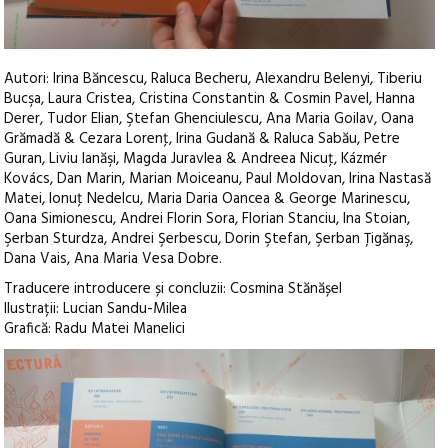
Autori: Irina Băncescu, Raluca Becheru, Alexandru Belenyi, Tiberiu
Bucşa, Laura Cristea, Cristina Constantin & Cosmin Pavel, Hanna
Derer, Tudor Elian, Ştefan Ghenciulescu, Ana Maria Goilav, Oana
Grămadă & Cezara Lorenţ, Irina Gudană & Raluca Sabău, Petre
Guran, Liviu Ianăşi, Magda Juravlea & Andreea Nicuţ, Kázmér
Kovács, Dan Marin, Marian Moiceanu, Paul Moldovan, Irina Nastasă
Matei, Ionuţ Nedelcu, Maria Daria Oancea & George Marinescu,
Oana Simionescu, Andrei Florin Sora, Florian Stanciu, Ina Stoian,
Şerban Sturdza, Andrei Şerbescu, Dorin Ştefan, Şerban Ţigănaş,
Dana Vais, Ana Maria Vesa Dobre.
Traducere introducere și concluzii: Cosmina Stănășel
Ilustrații: Lucian Sandu-Milea
Grafică: Radu Matei Manelici