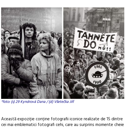
*foto: (s) 29 Kyndrová Dana / (d) Všetečka Jiří
Această expoziție conține fotografii iconice realizate de 15 dintre
cei mai emblematici fotografi cehi, care au surprins momente cheie