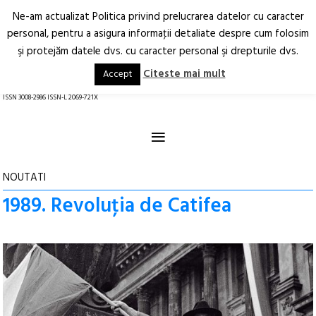
Ne-am actualizat Politica privind prelucrarea datelor cu caracter
Deschide
RO
EN
personal, pentru a asigura informaţii detaliate despre cum folosim
şi protejăm datele dvs. cu caracter personal şi drepturile dvs.
Arhitectură.
Oraș.
Societate.
Citeste mai mult
Accept
revistă online
ISSN 3008-2986 ISSN-L 2069-721X
≡
NOUTATI
1989. Revoluţia de Catifea