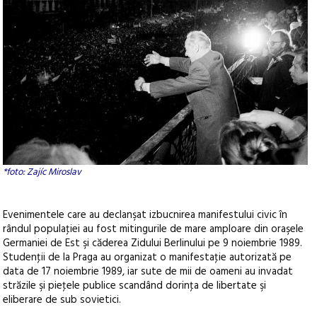
*foto: Zajíc Miroslav
Evenimentele care au declanşat izbucnirea manifestului civic în
rândul populaţiei au fost mitingurile de mare amploare din oraşele
Germaniei de Est şi căderea Zidului Berlinului pe 9 noiembrie 1989.
Studenţii de la Praga au organizat o manifestaţie autorizată pe
data de 17 noiembrie 1989, iar sute de mii de oameni au invadat
străzile şi pieţele publice scandând dorinţa de libertate şi
eliberare de sub sovietici.