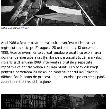
foto: Boček Radovan
Anul 1988 a fost marcat de mai multe manifestații împotriva
regimului sovietic, pe 21 august, 28 octombrie şi 10 decembrie
1988. Aceste evenimente au luat amploare odată cu exprimarea
dorinței de libertate a cetăţenilor pe parcursul Săptămânii Palach,
între 15 și 21 ianuarie 1989. Intervențiile brutale şi repetate
împotriva celor care veneau în Piața Sfântului Václav din Praga
pentru a comemora 20 de ani de când studentul Jan Palach își
dăduse foc în semn de protest i-au determinat pe cetățenii până
atunci inerţi să treacă la acțiune.