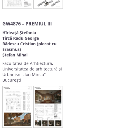
GW4876 – PREMIUL III
Hîrleață Ștefania
Tîrcă Radu George
Bădescu Cristian (plecat cu
Erasmus)
Ștefan Mihai
Facultatea de Arhtiectură,
Universitatea de arhitectură și
Urbanism „Ion Mincu”
București