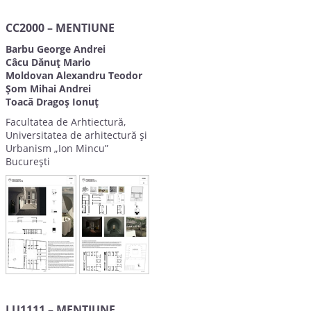
CC2000 – MENTIUNE
Barbu George Andrei
Câcu Dănuț Mario
Moldovan Alexandru Teodor
Șom Mihai Andrei
Toacă Dragoș Ionuț
Facultatea de Arhtiectură,
Universitatea de arhitectură și
Urbanism „Ion Mincu”
București
LU1111 – MENTIUNE