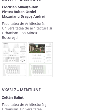
Ciocîrlan Mihăiță-Dan
Pintea Ruben Otniel
Mazarianu Dragoș Andrei
Facultatea de Arhtiectură,
Universitatea de arhitectură și
Urbanism „Ion Mincu”
București
VK8317 – MENTIUNE
Zoltán Bálint
Facultatea de Arhitectură și
Urbanism, Universitatea