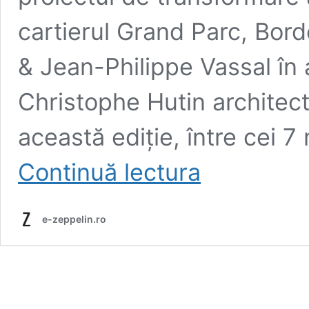
cartierul Grand Parc, Bor
& Jean-Philippe Vassal în 
Christophe Hutin architect
această ediție, între cei 7
Mies
Continuă lectura
van
der
Rohe
e-zeppelin.ro
Award
2019:
Transformarea
a
530
de
locuințe