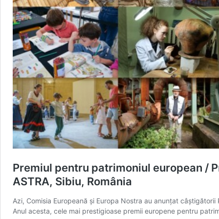
Premiul pentru patrimoniul european / P
ASTRA, Sibiu, România
Azi, Comisia Europeană și Europa Nostra au anunțat câștigătorii 
Anul acesta, cele mai prestigioase premii europene pentru patrim