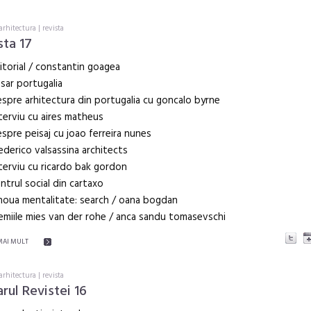
arhitectura
|
revista
sta 17
itorial / constantin goagea
sar portugalia
espre arhitectura din portugalia cu goncalo byrne
nterviu cu aires matheus
espre peisaj cu joao ferreira nunes
rederico valsassina architects
nterviu cu ricardo bak gordon
entrul social din cartaxo
noua mentalitate: search / oana bogdan
emiile mies van der rohe / anca sandu tomasevschi
MAI MULT
arhitectura
|
revista
rul Revistei 16