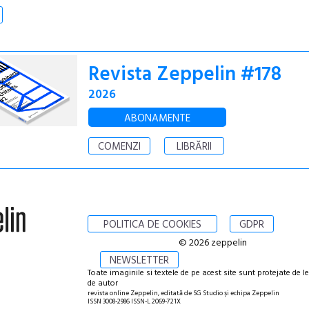
Revista Zeppelin #178
2026
ABONAMENTE
COMENZI
LIBRĂRII
POLITICA DE COOKIES
GDPR
© 2026 zeppelin
NEWSLETTER
Toate imaginile si textele de pe acest site sunt protejate de l
de autor
revista online Zeppelin, editată de SG Studio și echipa Zeppelin
ISSN 3008-2986 ISSN-L 2069-721X