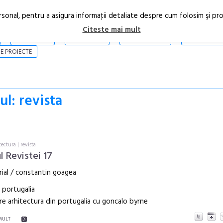
rsonal, pentru a asigura informaţii detaliate despre cum folosim şi pr
Citeste mai mult
ARTICOLE
STIRI
REVISTA PRINT
CONTACT
E PROIECTE
ul: revista
tectura
|
revista
l Revistei 17
rial / constantin goagea
 portugalia
re arhitectura din portugalia cu goncalo byrne
 MULT