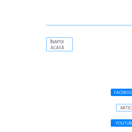
ÎNAPOI
ACASĂ
FACEBO
ARTIC
YOUTUB