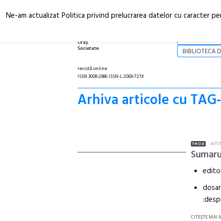
Ne-am actualizat Politica privind prelucrarea datelor cu caracter pe
Arhitectură.
NOI
Oraș.
Societate.
BIBLIOTECA D
revistă online
ISSN 3008-2986 ISSN-L 2069-721X
Arhiva articole cu TAG-
arhi
Sumaru
edito
dosar
:desp
CITEŞTE MAI