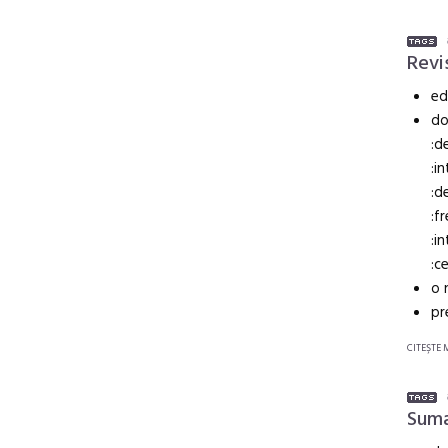
Revi
ed
do
:d
:i
:d
:f
:i
:c
o 
pr
CITEŞTE 
Suma