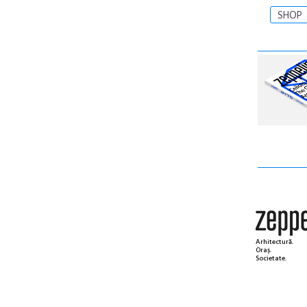
SHOP
Arhitectură.
Oraș.
Societate.