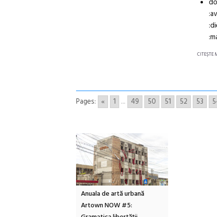
do
:a
:d
:m
CITEŞTE 
Pages:
«
1
...
49
50
51
52
53
5
n Call – Local Design
Anuala de artă urbană
Festivalul Cin
rds 2026
Artown NOW #5:
revine la Eforie