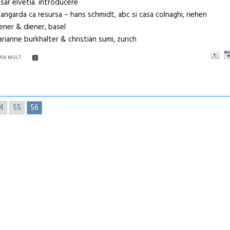
sar elvetia. introducere
vangarda ca resursa – hans schmidt, abc si casa colnaghi, riehen
iener & diener, basel
arianne burkhalter & christian sumi, zurich
MAI MULT
4
55
56
emascop
Sleeping Beauties la Borsec:
 Sud cu a IX-a
dulceață de amintiri la