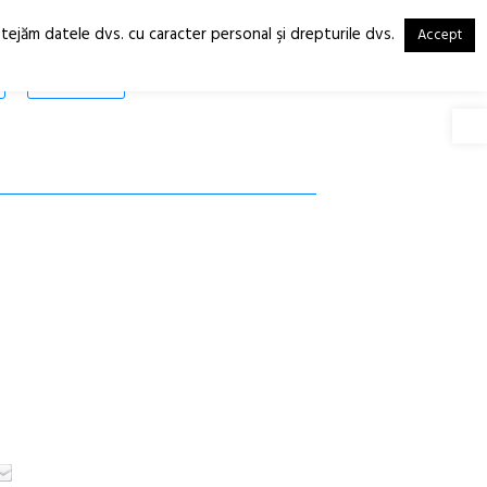
otejăm datele dvs. cu caracter personal şi drepturile dvs.
Accept
RO
EN
SHOP
Deschide