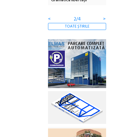
Gramatica libertății
ediție
<
2/4
>
TOATE ȘTIRILE